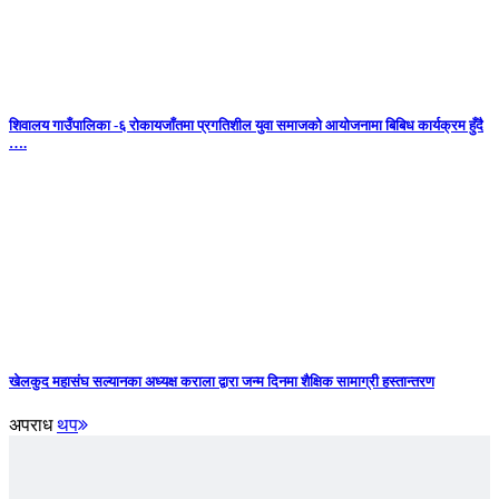
शिवालय गाउँपालिका -६ रोकायजाँतमा प्रगतिशील युवा समाजको आयोजनामा बिबिध कार्यक्रम हुँदै
….
खेलकुद महासंघ सल्यानका अध्यक्ष कराला द्वारा जन्म दिनमा शैक्षिक सामाग्री हस्तान्तरण
अपराध
थप