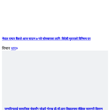
नेपाल राष्ट्र बैंकले आज साउन ७ गते सोमबारका लागि विदेशी मुद्राको विनिमय दर
विचार
थप
जन्मदिनलाई सामाजिक सेवासँग जोड्दै गोरख डी.सी.द्वारा विद्यालयमा शैक्षिक सामग्री वितरण