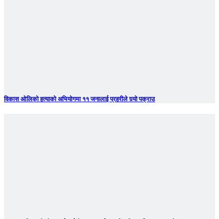
विकास ओलिको हत्याको अभियोगमा ११ जनालाई प्रहरीले गर्‍यो पक्राउ