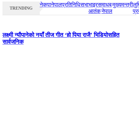
नेकपा
नेपाल
प्रतिनिधिसभा
भाइरस
माधब
मुख्यमन्त्री
लुम
TRENDING
आतंक
नेपाल
प्र
लक्ष्मी न्यौपानेको नयाँ तीज गीत ‘हो पिया राजै’ भिडियोसहित
सार्वजनिक