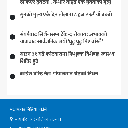
ठोकिएर दुर्घटना , गम्भीर घाइते एक युवतीको मृत्यु
सुनकाे मुल्य एकैदिन तोलामा ८ हजार रुपैयाँ बढ्यो
संघर्षबाट सिर्जनासम्म टेकेन्द्र रोकाय : अभावको
यात्राबाट सार्वजनिक भयो ‘घुटु घुटु पिए बरिलै’
साउन ३१ गते कोटवारामा निःशुल्क विशेषज्ञ स्वास्थ्य
शिविर हुदै
कांग्रेस वरिष्ठ नेता गोपालमान श्रेष्ठको निधन
मध्यपहाड मिडिया प्रा.लि
बागचौर नगरपालिका सल्यान