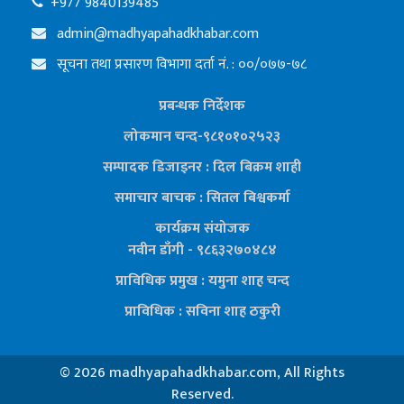
+977 9840139485
admin@madhyapahadkhabar.com
सूचना तथा प्रसारण विभागा दर्ता नं. : ००/०७७-७८
प्रबन्धक निर्देशक
लोकमान चन्द-९८१०१०२५२३
सम्पादक डिजाइनर : दिल बिक्रम शाही
समाचार बाचक : सितल
बिश्वकर्मा
कार्यक्रम संयोजक
नवीन डाँगी - ९८६३२७०४८४
प्राविधिक प्रमुख : यमुना शाह चन्द
प्राविधिक : सविना शाह ठकुरी
©
2026 madhyapahadkhabar.com, All Rights
Reserved.