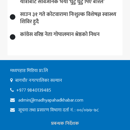
यात्राबाट सार्वजनिक भयो ‘घुटु घुटु पिए बरिलै’
साउन ३१ गते कोटवारामा निःशुल्क विशेषज्ञ स्वास्थ्य
शिविर हुदै
कांग्रेस वरिष्ठ नेता गोपालमान श्रेष्ठको निधन
मध्यपहाड मिडिया प्रा.लि
बागचौर नगरपालिका सल्यान
+977 9840139485
admin@madhyapahadkhabar.com
सूचना तथा प्रसारण विभागा दर्ता नं. : ००/०७७-७८
प्रबन्धक निर्देशक