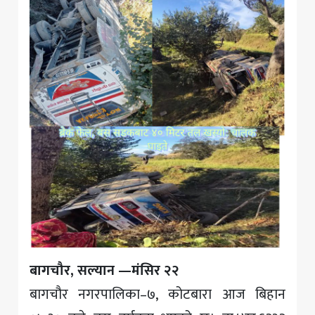
बागचौर, सल्यान —मंसिर २२
बागचौर नगरपालिका–७, कोटबारा आज बिहान