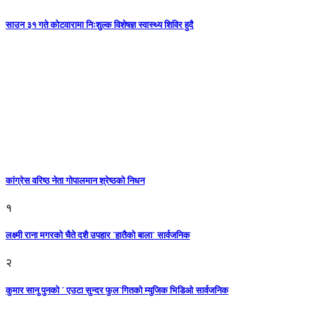
साउन ३१ गते कोटवारामा निःशुल्क विशेषज्ञ स्वास्थ्य शिविर हुदै
कांग्रेस वरिष्ठ नेता गोपालमान श्रेष्ठको निधन
१
लक्ष्मी राना मगरको चैते दशै उपहार ´हातैको बाला` सार्वजनिक
२
कुमार सानु पुनको ´ एउटा सुन्दर फुल`गितको म्युजिक भिडिओ सार्वजनिक