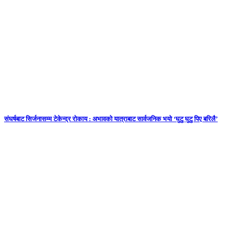
संघर्षबाट सिर्जनासम्म टेकेन्द्र रोकाय : अभावको यात्राबाट सार्वजनिक भयो ‘घुटु घुटु पिए बरिलै’