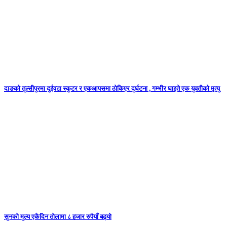
दाङको तुल्सीपुरमा दुईवटा स्कुटर र एकआपसमा ठोकिएर दुर्घटना , गम्भीर घाइते एक युवतीको मृत्यु
सुनकाे मुल्य एकैदिन तोलामा ८ हजार रुपैयाँ बढ्यो