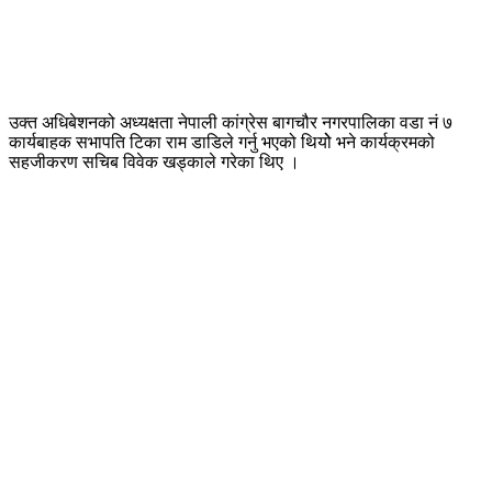
उक्त अधिबेशनको अध्यक्षता नेपाली कांग्रेस बागचौर नगरपालिका वडा नं ७
कार्यबाहक सभापति टिका राम डाडिले गर्नु भएको थियोे भने कार्यक्रमको
सहजीकरण सचिब विवेक खड्काले गरेका थिए ।