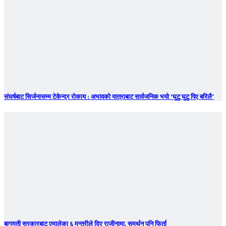
संघर्षबाट सिर्जनासम्म टेकेन्द्र रोकाय : अभावको यात्राबाट सार्वजनिक भयो ‘घुटु घुटु पिए बरिलै’
बागमती सरकारबाट एमालेका ६ मन्त्रीले दिए राजीनामा, समर्थन पनि फिर्ता