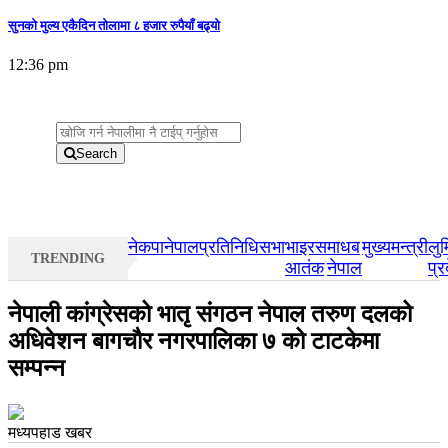
सुनकाे मुल्य एकैदिन तोलामा ८ हजार रुपैयाँ बढ्यो
12:36 pm
Search
नेकपा
नेपाल
प्रतिनिधिसभा
भाइरस
माधब
मुख्यमन्त्री
लुम
TRENDING
आतंक
नेपाल
प्र
नेपाली कांग्रेसको भातृ संगठन नेपाल तरुण दलको
अधिवेशन बागचौर नगरपालिका ७ को टाटकेमा
सम्पन्न
मध्यपहाड खबर