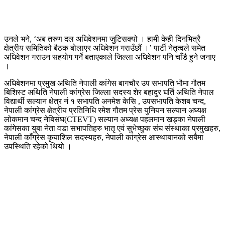
उनले भने, ‘अब तरुण दल अधिवेशनमा जुटिसक्यो । हामी केही दिनभित्रै
क्षेत्रीय समितिको बैठक बोलाएर अधिवेशन गराउँछौं ।’ पार्टी नेतृत्वले समेत
अधिवेशन गराउन सहयोग गर्ने बताएकाले जिल्ला अधिवेशन पनि चाँडै हुने जनाए
।
अधिबेशनमा प्रमुख अथिति नेपाली कांगेस बागचौर उप सभापति भौमा गौतम
बिशिस्ट अथिति नेपाली कांग्रेस जिल्ला सदस्य शेर बहादुर घर्ति अथिति नेपाल
विद्यार्थी सल्यान क्षेत्र नं १ सभापति अनमेश केसि , उपसभापति केशब चन्द,
नेपाली कांग्रेस क्षेत्रीय प्रतिनिधि रमेश गौतम प्रेस युनियन सल्यान अध्यक्ष
लोकमान चन्द नेबिसंघ(CTEVT) सल्यान अध्यक्ष पहलमान खड्का नेपाली
कांगेसका युबा नेता वडा सभापतिहरु भातृ एवं सुभेच्छुक संघ संस्थाका प्रमुखहरु,
नेपाली काँग्रेस कृयाशिल सदस्यहरु, नेपाली कांग्रेस आस्थाबानको सबैमा
उपस्थिति रहेको थियो ।