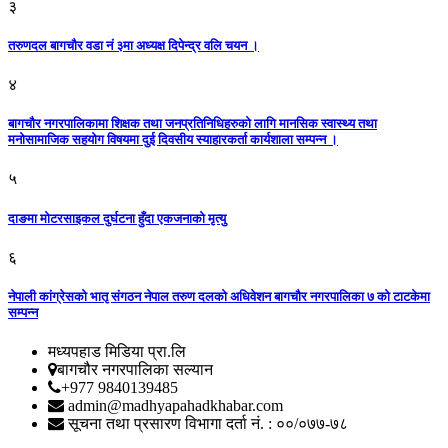
३
तरुणदल बागचौर वडा नं ३मा अध्यक्ष दिपेन्द्र वलि चयन ।
४
बागचौर नगरपालिकामा शिक्षक तथा जनप्रतिनिधिहरुको लागि मानसिक स्वास्थ्य तथा
मनोसामाजिक सहयोग विषयमा दुई दिवसीय स्याहारकर्ता कार्यशाला सम्पन्न ।
५
दाङमा मोटरसाइकल दुर्घटना हुँदा एकजनाको मृत्यु
६
नेपाली कांग्रेसको भातृ संगठन नेपाल तरुण दलको अधिवेशन बागचौर नगरपालिका ७ को टाटकेमा
सम्पन्न
मध्यपहाड मिडिया प्रा.लि
बागचौर नगरपालिका सल्यान
+977 9840139485
admin@madhyapahadkhabar.com
सूचना तथा प्रसारण विभागा दर्ता नं. : ००/०७७-७८