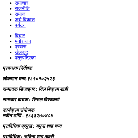
समाचार
राजनीति
समाज
अर्थ विकास
पर्यटन
विचार
मनोरन्जन
प्रवास
खेलकुद
पत्रपत्रिका
प्रबन्धक निर्देशक
लोकमान चन्द-९८१०१०२५२३
सम्पादक डिजाइनर : दिल बिक्रम शाही
समाचार बाचक : सितल
बिश्वकर्मा
कार्यक्रम संयोजक
नवीन डाँगी - ९८६३२७०४८४
प्राविधिक प्रमुख : यमुना शाह चन्द
प्राविधिक : सविना शाह ठकुरी