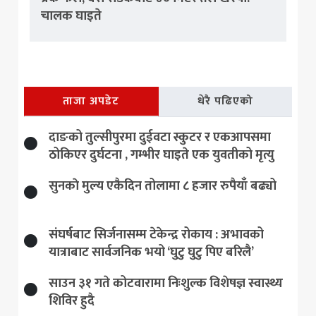
चालक घाइते
ताजा अपडेट
धेरै पढिएको
दाङको तुल्सीपुरमा दुईवटा स्कुटर र एकआपसमा
ठोकिएर दुर्घटना , गम्भीर घाइते एक युवतीको मृत्यु
सुनकाे मुल्य एकैदिन तोलामा ८ हजार रुपैयाँ बढ्यो
संघर्षबाट सिर्जनासम्म टेकेन्द्र रोकाय : अभावको
यात्राबाट सार्वजनिक भयो ‘घुटु घुटु पिए बरिलै’
साउन ३१ गते कोटवारामा निःशुल्क विशेषज्ञ स्वास्थ्य
शिविर हुदै