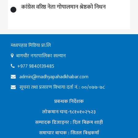
कांग्रेस वरिष्ठ नेता गोपालमान श्रेष्ठको निधन
मध्यपहाड मिडिया प्रा.लि
बागचौर नगरपालिका सल्यान
+977 9840139485
admin@madhyapahadkhabar.com
सूचना तथा प्रसारण विभागा दर्ता नं. : ००/०७७-७८
प्रबन्धक निर्देशक
लोकमान चन्द-९८१०१०२५२३
सम्पादक डिजाइनर : दिल बिक्रम शाही
समाचार बाचक : सितल
बिश्वकर्मा