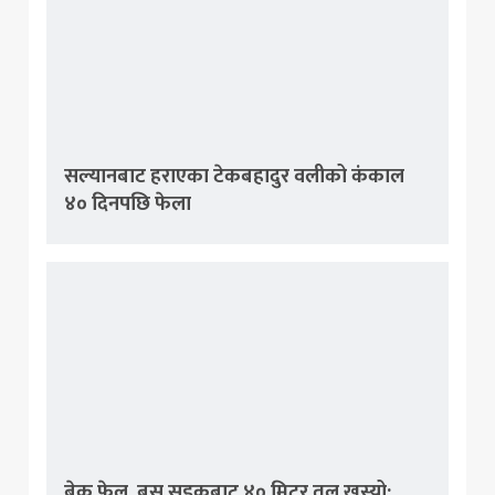
सल्यानबाट हराएका टेकबहादुर वलीको कंकाल
४० दिनपछि फेला
ब्रेक फेल, बस सडकबाट ४० मिटर तल खस्यो: