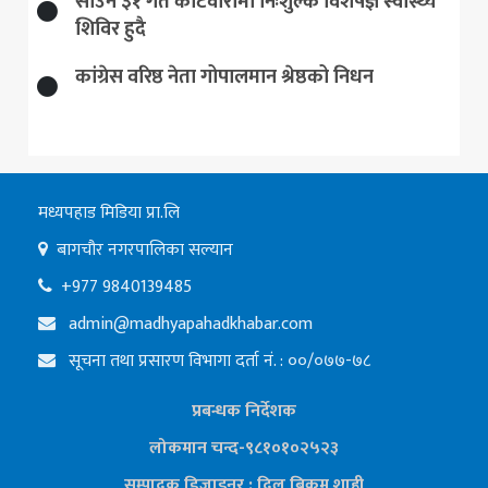
साउन ३१ गते कोटवारामा निःशुल्क विशेषज्ञ स्वास्थ्य
शिविर हुदै
कांग्रेस वरिष्ठ नेता गोपालमान श्रेष्ठको निधन
मध्यपहाड मिडिया प्रा.लि
बागचौर नगरपालिका सल्यान
+977 9840139485
admin@madhyapahadkhabar.com
सूचना तथा प्रसारण विभागा दर्ता नं. : ००/०७७-७८
प्रबन्धक निर्देशक
लोकमान चन्द-९८१०१०२५२३
सम्पादक डिजाइनर : दिल बिक्रम शाही