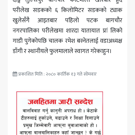
दाङ्ग तुल्सिपुर बागचौर कोटमौला खोरबारे हुँदै
परीलेख सडकको ६ किलोमिटर सडकको ट्याक
खुलेसँगै आइतबार पहिलो पटक बागचौर
नगरपालिका परीलेखमा शारदा यातायात प्रां लिको
गाडी पुगेकोपछि चालक रमेश बस्नेतलाई वडाअध्यक्ष
डाँगी र स्थानीयले फुलमालाले स्वागत गरेकाहुन।
प्रकाशित मिति : २०८० कार्तिक १३ गते सोमवार