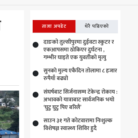
ा
ताजा अपडेट
धेरै पढिएको
दाङको तुल्सीपुरमा दुईवटा स्कुटर र
एकआपसमा ठोकिएर दुर्घटना ,
गम्भीर घाइते एक युवतीको मृत्यु
सुनकाे मुल्य एकैदिन तोलामा ८ हजार
रुपैयाँ बढ्यो
संघर्षबाट सिर्जनासम्म टेकेन्द्र रोकाय :
अभावको यात्राबाट सार्वजनिक भयो
‘घुटु घुटु पिए बरिलै’
साउन ३१ गते कोटवारामा निःशुल्क
विशेषज्ञ स्वास्थ्य शिविर हुदै