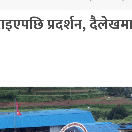
इएपछि प्रदर्शन, दैलेखम