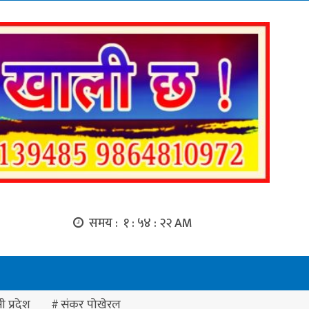
समय :
१ : ५४ : २३ AM
ी प्रदेश
संकर पोखेरल