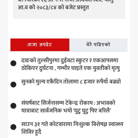
आ.व को २०८३/८४ को बजेट प्रस्तुत
ताजा अपडेट
धेरै पढिएको
दाङको तुल्सीपुरमा दुईवटा स्कुटर र एकआपसमा
ठोकिएर दुर्घटना , गम्भीर घाइते एक युवतीको मृत्यु
सुनकाे मुल्य एकैदिन तोलामा ८ हजार रुपैयाँ बढ्यो
संघर्षबाट सिर्जनासम्म टेकेन्द्र रोकाय : अभावको
यात्राबाट सार्वजनिक भयो ‘घुटु घुटु पिए बरिलै’
साउन ३१ गते कोटवारामा निःशुल्क विशेषज्ञ स्वास्थ्य
शिविर हुदै