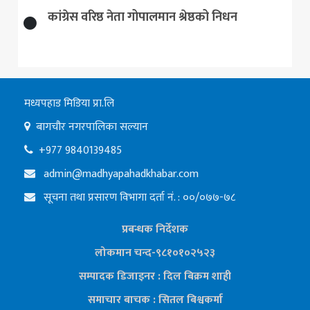
कांग्रेस वरिष्ठ नेता गोपालमान श्रेष्ठको निधन
मध्यपहाड मिडिया प्रा.लि
बागचौर नगरपालिका सल्यान
+977 9840139485
admin@madhyapahadkhabar.com
सूचना तथा प्रसारण विभागा दर्ता नं. : ००/०७७-७८
प्रबन्धक निर्देशक
लोकमान चन्द-९८१०१०२५२३
सम्पादक डिजाइनर : दिल बिक्रम शाही
समाचार बाचक : सितल
बिश्वकर्मा