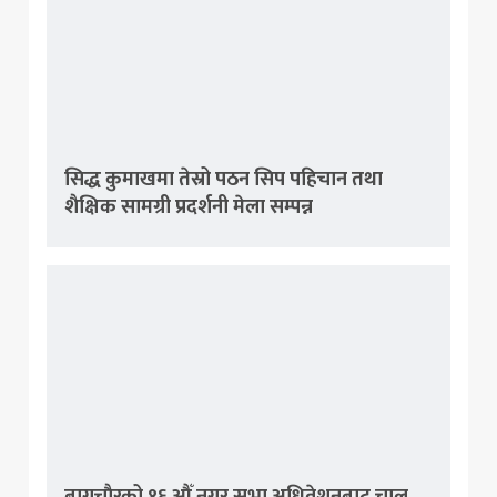
सिद्ध कुमाखमा तेस्रो पठन सिप पहिचान तथा
शैक्षिक सामग्री प्रदर्शनी मेला सम्पन्न
बागचाैरको १६ औँ नगर सभा अधिवेशनबाट चालु