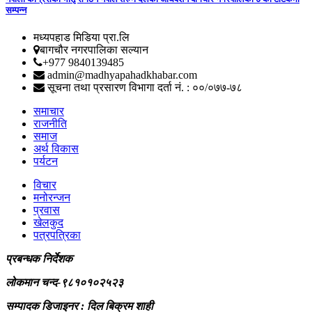
सम्पन्न
मध्यपहाड मिडिया प्रा.लि
बागचौर नगरपालिका सल्यान
+977 9840139485
admin@madhyapahadkhabar.com
सूचना तथा प्रसारण विभागा दर्ता नं. : ००/०७७-७८
समाचार
राजनीति
समाज
अर्थ विकास
पर्यटन
विचार
मनोरन्जन
प्रवास
खेलकुद
पत्रपत्रिका
प्रबन्धक निर्देशक
लोकमान चन्द-९८१०१०२५२३
सम्पादक डिजाइनर : दिल बिक्रम शाही