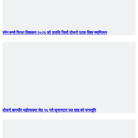
स्पेन बन्याे फिफा विश्वकप २०२६ को उपाधि जित्दै दोस्रो पटक विश्व च्याम्पियन
दोस्रो बागचौर महोत्सवमा जेठ १६ गते सुपरस्टार पल शाह को प्रस्तुति