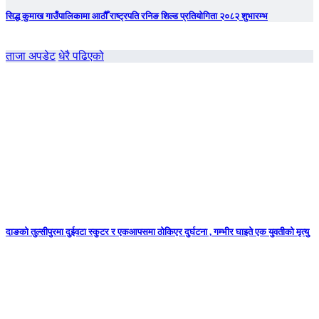
सिद्ध कुमाख गाउँपालिकामा आठौँ राष्ट्रपति रनिङ शिल्ड प्रतियोगिता २०८२ शुभारम्भ
ताजा अपडेट
धेरै पढिएको
दाङको तुल्सीपुरमा दुईवटा स्कुटर र एकआपसमा ठोकिएर दुर्घटना , गम्भीर घाइते एक युवतीको मृत्यु