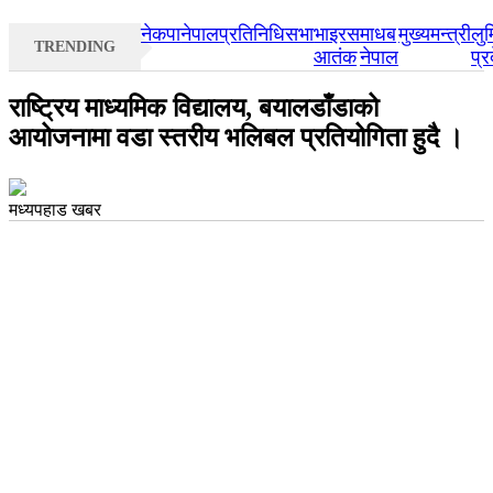
नेकपा
नेपाल
प्रतिनिधिसभा
भाइरस
माधब
मुख्यमन्त्री
लुम
TRENDING
आतंक
नेपाल
प्र
राष्ट्रिय माध्यमिक विद्यालय, बयालडाँडाको
आयोजनामा वडा स्तरीय भलिबल प्रतियोगिता हुदै ।
मध्यपहाड खबर