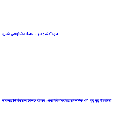
सुनकाे मुल्य एकैदिन तोलामा ८ हजार रुपैयाँ बढ्यो
संघर्षबाट सिर्जनासम्म टेकेन्द्र रोकाय : अभावको यात्राबाट सार्वजनिक भयो ‘घुटु घुटु पिए बरिलै’