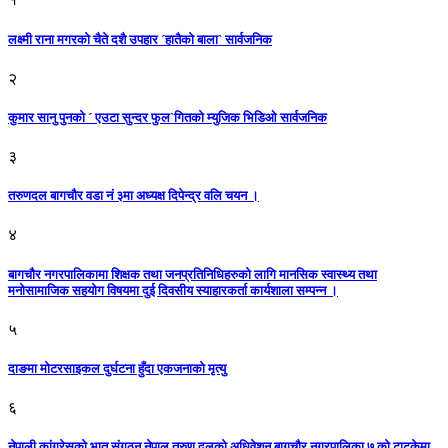
लक्ष्मी राना मगरको चैते दशै उपहार ´हातैको बाला` सार्वजनिक
२
कुमार सानु पुनको ´ एउटा सुन्दर फुल`गितको म्युजिक भिडिओ सार्वजनिक
३
तरुणदल बागचौर वडा नं ३मा अध्यक्ष दिपेन्द्र वलि चयन ।
४
बागचौर नगरपालिकामा शिक्षक तथा जनप्रतिनिधिहरुको लागि मानसिक स्वास्थ्य तथा
मनोसामाजिक सहयोग विषयमा दुई दिवसीय स्याहारकर्ता कार्यशाला सम्पन्न ।
५
दाङमा मोटरसाइकल दुर्घटना हुँदा एकजनाको मृत्यु
६
नेपाली कांग्रेसको भातृ संगठन नेपाल तरुण दलको अधिवेशन बागचौर नगरपालिका ७ को टाटकेमा