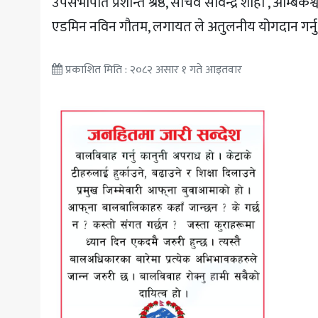
उपसभापति प्रशान्त श्रेष्ठ, सचिव सविन्द्र शाही , अम्ब
एडमिन नविन गौतम, लगायत ले अतुलनीय योगदान गर्नु
प्रकाशित मिति : २०८२ असार १ गते आइतवार