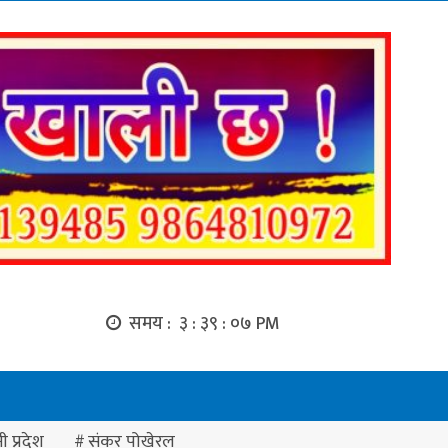
समय :
३ : ३९ : ०८ PM
ी प्रदेश
संकर पोखेरल