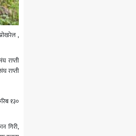
्रोखरेल ,
ंघ राप्ती
ंघ राप्ती
करिब १३०
ान गिरी,