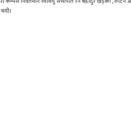
िकेश्वरी केम्पस निवर्तमान स्ववियु सभापति रन बहादुर खड्का , रुटिन
 भयोे।