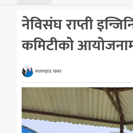
नेविसंघ राप्ती इन्
कमिटीको आयोजनामा स
मध्यपहाड खबर