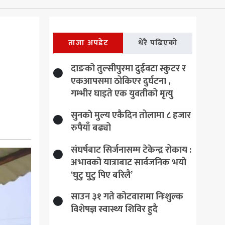
ताजा अपडेट
धेरै पढिएको
दाङको तुल्सीपुरमा दुईवटा स्कुटर र
एकआपसमा ठोकिएर दुर्घटना ,
गम्भीर घाइते एक युवतीको मृत्यु
सुनकाे मुल्य एकैदिन तोलामा ८ हजार
रुपैयाँ बढ्यो
संघर्षबाट सिर्जनासम्म टेकेन्द्र रोकाय :
अभावको यात्राबाट सार्वजनिक भयो
‘घुटु घुटु पिए बरिलै’
साउन ३१ गते कोटवारामा निःशुल्क
विशेषज्ञ स्वास्थ्य शिविर हुदै