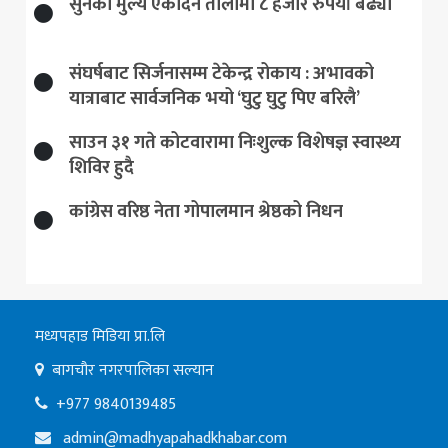
सुनकाे मुल्य एकैदिन तोलामा ८ हजार रुपैयाँ बढ्यो
संघर्षबाट सिर्जनासम्म टेकेन्द्र रोकाय : अभावको
यात्राबाट सार्वजनिक भयो ‘घुटु घुटु पिए बरिलै’
साउन ३१ गते कोटवारामा निःशुल्क विशेषज्ञ स्वास्थ्य
शिविर हुदै
कांग्रेस वरिष्ठ नेता गोपालमान श्रेष्ठको निधन
मध्यपहाड मिडिया प्रा.लि
बागचौर नगरपालिका सल्यान
+977 9840139485
admin@madhyapahadkhabar.com