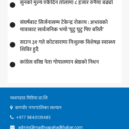
सुनकाे मुल्य एकैदिन तोलामा ८ हजार रुपैयाँ बढ्यो
संघर्षबाट सिर्जनासम्म टेकेन्द्र रोकाय : अभावको
यात्राबाट सार्वजनिक भयो ‘घुटु घुटु पिए बरिलै’
साउन ३१ गते कोटवारामा निःशुल्क विशेषज्ञ स्वास्थ्य
शिविर हुदै
कांग्रेस वरिष्ठ नेता गोपालमान श्रेष्ठको निधन
मध्यपहाड मिडिया प्रा.लि
बागचौर नगरपालिका सल्यान
+977 9840139485
admin@madhyapahadkhabar.com