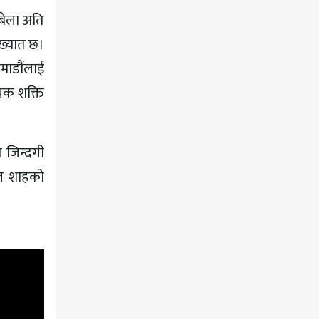
बेला अति
रख्यात छ।
ठमाडौंलाई
ायक शक्ति
 जिन्दगी
ाज शाहको