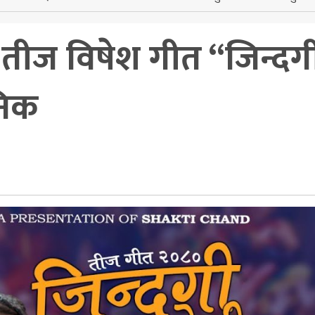
तीज विषेश गीत “जिन्दग
जनिक