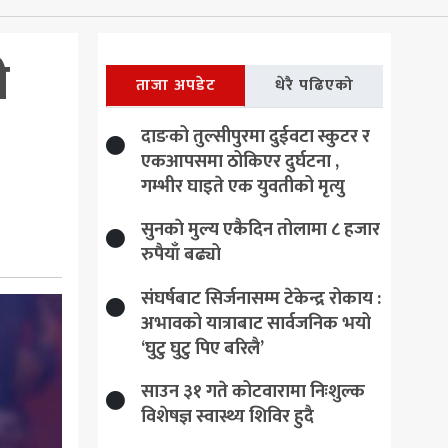
ी
ताजा अपडेट
धेरै पढिएको
दाङको तुल्सीपुरमा दुईवटा स्कुटर र
एकआपसमा ठोकिएर दुर्घटना ,
गम्भीर घाइते एक युवतीको मृत्यु
सुनकाे मुल्य एकैदिन तोलामा ८ हजार
रुपैयाँ बढ्यो
संघर्षबाट सिर्जनासम्म टेकेन्द्र रोकाय :
अभावको यात्राबाट सार्वजनिक भयो
‘घुटु घुटु पिए बरिलै’
साउन ३१ गते कोटवारामा निःशुल्क
विशेषज्ञ स्वास्थ्य शिविर हुदै