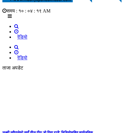
समय :
१० : ०४ : २० AM
रेडियो
रेडियो
ताजा अपडेट
लक्ष्मी न्यौपानेको नयाँ तीज गीत ‘हो पिया राजै’ भिडियोसहित सार्वजनिक