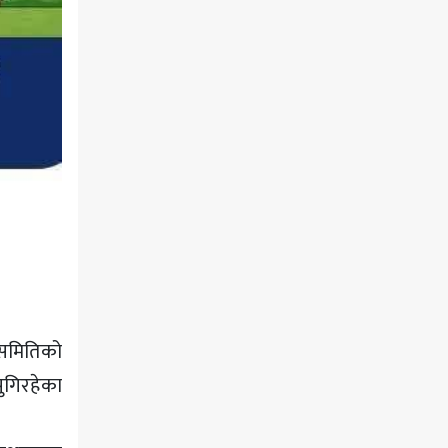
 समितिको
पुगिरहेका