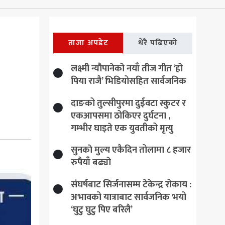
ताजा अपडेट
धेरै पढिएको
लक्ष्मी न्यौपानेको नयाँ तीज गीत ‘हो
पिया राजै’ भिडियोसहित सार्वजनिक
दाङको तुल्सीपुरमा दुईवटा स्कुटर र
एकआपसमा ठोकिएर दुर्घटना ,
गम्भीर घाइते एक युवतीको मृत्यु
सुनकाे मुल्य एकैदिन तोलामा ८ हजार
रुपैयाँ बढ्यो
संघर्षबाट सिर्जनासम्म टेकेन्द्र रोकाय :
अभावको यात्राबाट सार्वजनिक भयो
‘घुटु घुटु पिए बरिलै’