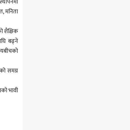
स्थापनमा
ेत, मनिता
ो शैक्षिक
घि बढ्ने
ुदायबीचको
यको समग्र
यको भावी