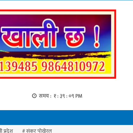
समय :
१ : ३९ : १० PM
ी प्रदेश
संकर पोखेरल