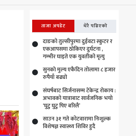
ताजा अपडेट
धेरै पढिएको
दाङको तुल्सीपुरमा दुईवटा स्कुटर र
एकआपसमा ठोकिएर दुर्घटना ,
गम्भीर घाइते एक युवतीको मृत्यु
सुनकाे मुल्य एकैदिन तोलामा ८ हजार
रुपैयाँ बढ्यो
संघर्षबाट सिर्जनासम्म टेकेन्द्र रोकाय :
अभावको यात्राबाट सार्वजनिक भयो
‘घुटु घुटु पिए बरिलै’
साउन ३१ गते कोटवारामा निःशुल्क
विशेषज्ञ स्वास्थ्य शिविर हुदै