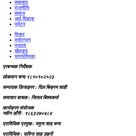
समाचार
राजनीति
समाज
अर्थ विकास
पर्यटन
विचार
मनोरन्जन
प्रवास
खेलकुद
पत्रपत्रिका
प्रबन्धक निर्देशक
लोकमान चन्द-९८१०१०२५२३
सम्पादक डिजाइनर : दिल बिक्रम शाही
समाचार बाचक : सितल
बिश्वकर्मा
कार्यक्रम संयोजक
नवीन डाँगी - ९८६३२७०४८४
प्राविधिक प्रमुख : यमुना शाह चन्द
प्राविधिक : सविना शाह ठकुरी