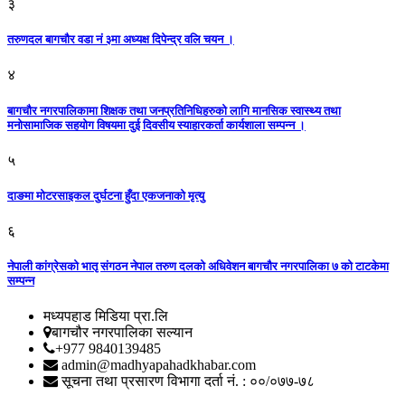
३
तरुणदल बागचौर वडा नं ३मा अध्यक्ष दिपेन्द्र वलि चयन ।
४
बागचौर नगरपालिकामा शिक्षक तथा जनप्रतिनिधिहरुको लागि मानसिक स्वास्थ्य तथा
मनोसामाजिक सहयोग विषयमा दुई दिवसीय स्याहारकर्ता कार्यशाला सम्पन्न ।
५
दाङमा मोटरसाइकल दुर्घटना हुँदा एकजनाको मृत्यु
६
नेपाली कांग्रेसको भातृ संगठन नेपाल तरुण दलको अधिवेशन बागचौर नगरपालिका ७ को टाटकेमा
सम्पन्न
मध्यपहाड मिडिया प्रा.लि
बागचौर नगरपालिका सल्यान
+977 9840139485
admin@madhyapahadkhabar.com
सूचना तथा प्रसारण विभागा दर्ता नं. : ००/०७७-७८