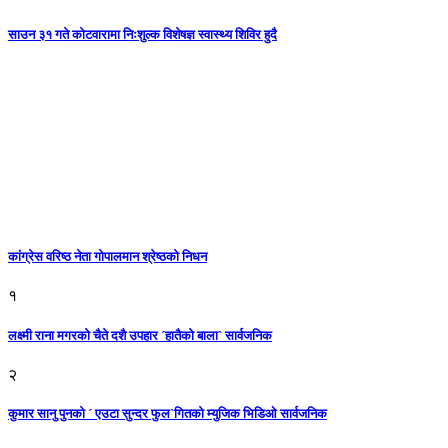
साउन ३१ गते कोटवारामा निःशुल्क विशेषज्ञ स्वास्थ्य शिविर हुदै
कांग्रेस वरिष्ठ नेता गोपालमान श्रेष्ठको निधन
१
लक्ष्मी राना मगरको चैते दशै उपहार ´हातैको बाला` सार्वजनिक
२
कुमार सानु पुनको ´ एउटा सुन्दर फुल`गितको म्युजिक भिडिओ सार्वजनिक