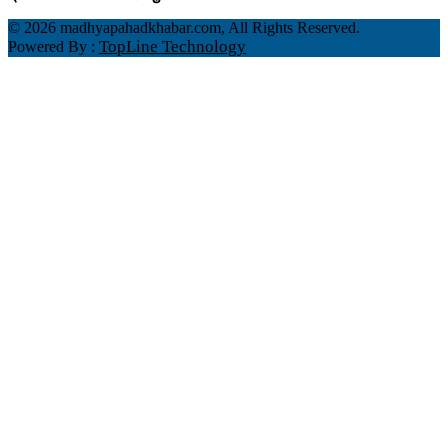
©
2026 madhyapahadkhabar.com, All Rights Reserved.
TopLine Technology
Powered By :