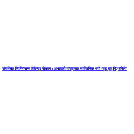
संघर्षबाट सिर्जनासम्म टेकेन्द्र रोकाय : अभावको यात्राबाट सार्वजनिक भयो ‘घुटु घुटु पिए बरिलै’