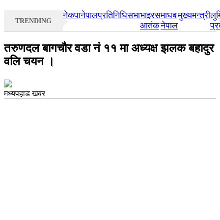
नेकपा
नेपाल
प्रतिनिधिसभा
भाइरस
माधब
मुख्यमन्त्री
लुम
TRENDING
आतंक
नेपाल
प्र
तरुणदल बागचौर वडा नं ११ मा अध्यक्ष झलक बहादुर
वलि चयन ।
मध्यपहाड खबर