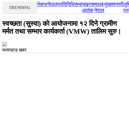
नेकपा
नेपाल
प्रतिनिधिसभा
भाइरस
माधब
मुख्यमन्त्री
लुम
TRENDING
आतंक
नेपाल
प्र
स्वच्छता (सुस्वा) काे आयोजनामा १२ दिने ग्रामीण
मर्मत तथा सम्भार कार्यकर्ता (VMW) तालिम सुरु।
मध्यपहाड खबर