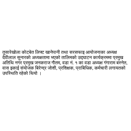
तुसारेखोला काेटबेत लिफ्ट खानेपानी तथा सरसफाइ आयोजनाका अध्यक्ष
देवीलाल सुनारकाे अध्यक्षतामा भएको तालिमको उद्घाटन कार्यक्रममा प्रमुख
अतिथि नगर प्रमुख जनकराज गाैतम, वडा नं. १ का वडा अध्यक्ष गंगाराम बस्नेत,
वास इकाई संयोजक बिरेन्द्र जाेशी, प्रशिक्षक, प्राबिधिक, कर्मचारी लगायतको
उपस्थिति रहेकाे थियो ।