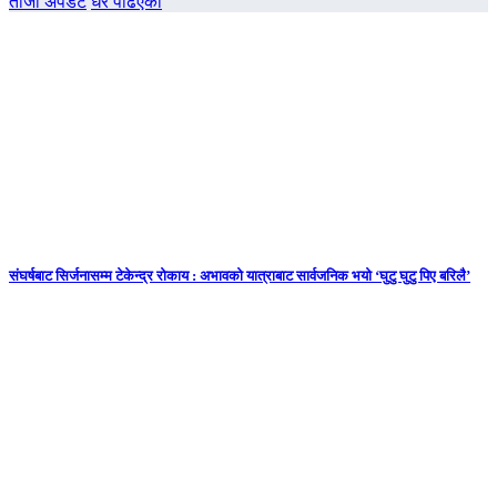
ताजा अपडेट
धेरै पढिएको
संघर्षबाट सिर्जनासम्म टेकेन्द्र रोकाय : अभावको यात्राबाट सार्वजनिक भयो ‘घुटु घुटु पिए बरिलै’