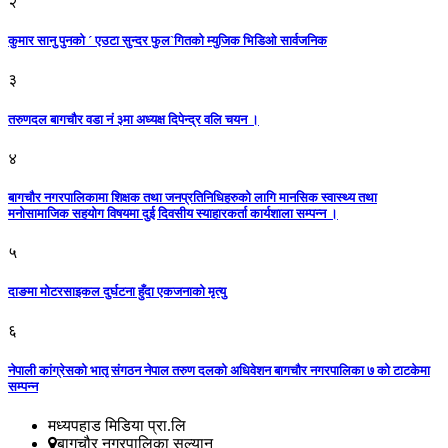
२
कुमार सानु पुनको ´ एउटा सुन्दर फुल`गितको म्युजिक भिडिओ सार्वजनिक
३
तरुणदल बागचौर वडा नं ३मा अध्यक्ष दिपेन्द्र वलि चयन ।
४
बागचौर नगरपालिकामा शिक्षक तथा जनप्रतिनिधिहरुको लागि मानसिक स्वास्थ्य तथा
मनोसामाजिक सहयोग विषयमा दुई दिवसीय स्याहारकर्ता कार्यशाला सम्पन्न ।
५
दाङमा मोटरसाइकल दुर्घटना हुँदा एकजनाको मृत्यु
६
नेपाली कांग्रेसको भातृ संगठन नेपाल तरुण दलको अधिवेशन बागचौर नगरपालिका ७ को टाटकेमा
सम्पन्न
मध्यपहाड मिडिया प्रा.लि
बागचौर नगरपालिका सल्यान