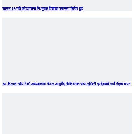
साउन ३१ गते कोटवारामा निःशुल्क विशेषज्ञ स्वास्थ्य शिविर हुदै
डा. कैलाश न्यौपानेको अध्यक्षतामा नेपाल आयुर्वेद चिकित्सक संघ लुम्बिनी प्रदेशको नयाँ नेतृत्व चयन