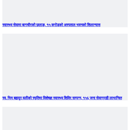
स्वास्थ्य सेवामा बागचौरको छलाङ, १५ करोडको अस्पताल भवनको शिलान्यास
स्व. भिम बहादुर वलीको स्मृतिमा विशेषज्ञ स्वास्थ्य शिविर सम्पन्न, १५६ जना सेवाग्राही लाभान्वित