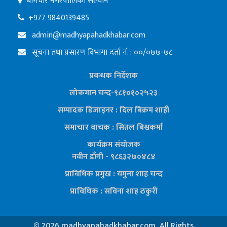
बागचौर नगरपालिका सल्यान
+977 9840139485
admin@madhyapahadkhabar.com
सूचना तथा प्रसारण विभागा दर्ता नं. : ००/०७७-७८
प्रबन्धक निर्देशक
लोकमान चन्द-९८१०१०२५२३
सम्पादक डिजाइनर : दिल बिक्रम शाही
समाचार बाचक : सितल
बिश्वकर्मा
कार्यक्रम संयोजक
नवीन डाँगी - ९८६३२७०४८४
प्राविधिक प्रमुख : यमुना शाह चन्द
प्राविधिक : सविना शाह ठकुरी
©
2026 madhyapahadkhabar.com, All Rights