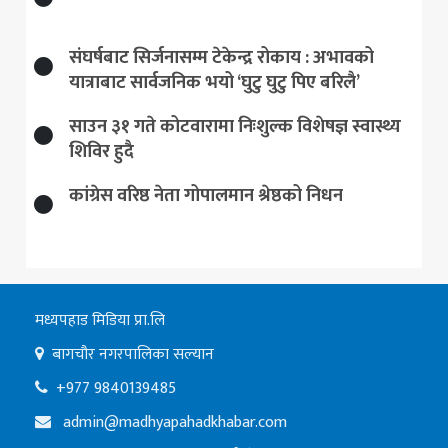
संघर्षबाट सिर्जनासम्म टेकेन्द्र रोकाय : अभावको
यात्राबाट सार्वजनिक भयो ‘घुटु घुटु पिए बरिलै’
साउन ३१ गते कोटवारामा निःशुल्क विशेषज्ञ स्वास्थ्य
शिविर हुदै
कांग्रेस वरिष्ठ नेता गोपालमान श्रेष्ठको निधन
मध्यपहाड मिडिया प्रा.लि
बागचौर नगरपालिका सल्यान
+977 9840139485
admin@madhyapahadkhabar.com