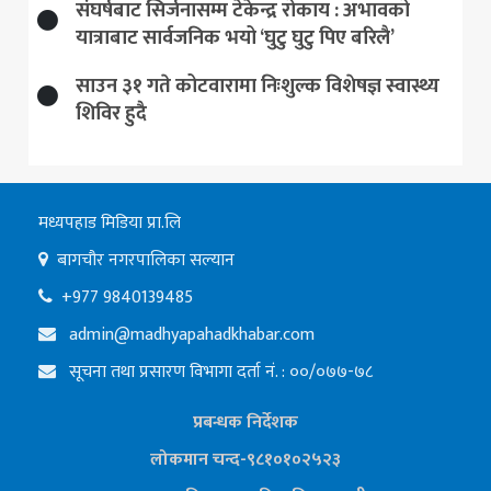
संघर्षबाट सिर्जनासम्म टेकेन्द्र रोकाय : अभावको
यात्राबाट सार्वजनिक भयो ‘घुटु घुटु पिए बरिलै’
साउन ३१ गते कोटवारामा निःशुल्क विशेषज्ञ स्वास्थ्य
शिविर हुदै
मध्यपहाड मिडिया प्रा.लि
बागचौर नगरपालिका सल्यान
+977 9840139485
admin@madhyapahadkhabar.com
सूचना तथा प्रसारण विभागा दर्ता नं. : ००/०७७-७८
प्रबन्धक निर्देशक
लोकमान चन्द-९८१०१०२५२३