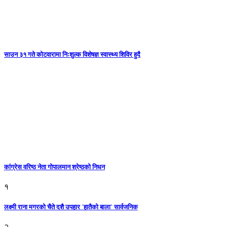
साउन ३१ गते कोटवारामा निःशुल्क विशेषज्ञ स्वास्थ्य शिविर हुदै
कांग्रेस वरिष्ठ नेता गोपालमान श्रेष्ठको निधन
१
लक्ष्मी राना मगरको चैते दशै उपहार ´हातैको बाला` सार्वजनिक
२