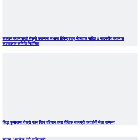
सल्यान क्याम्पसको तेस्रो क्याम्पस सभामा हिमेन्द्रबाबु सेजवाल सहित ७ सदस्यीय क्याम्पस
सञ्चालक समिति निर्वाचित
सिद्ध कुमाखमा तेस्रो पठन सिप पहिचान तथा शैक्षिक सामग्री प्रदर्शनी मेला सम्पन्न
ताजा अपडेट
धेरै पढिएको