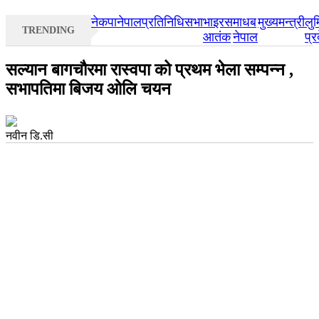
नेकपा
नेपाल
प्रतिनिधिसभा
भाइरस
माधब
मुख्यमन्त्री
लुम
TRENDING
आतंक
नेपाल
प्र
सल्यान बागचौरमा रास्वपा को प्रथम भेला सम्पन्न ,
सभापतिमा बिजय ओलि चयन
नवीन डि.सी