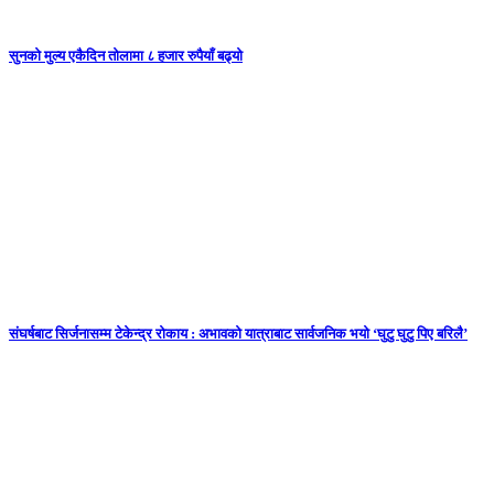
सुनकाे मुल्य एकैदिन तोलामा ८ हजार रुपैयाँ बढ्यो
संघर्षबाट सिर्जनासम्म टेकेन्द्र रोकाय : अभावको यात्राबाट सार्वजनिक भयो ‘घुटु घुटु पिए बरिलै’