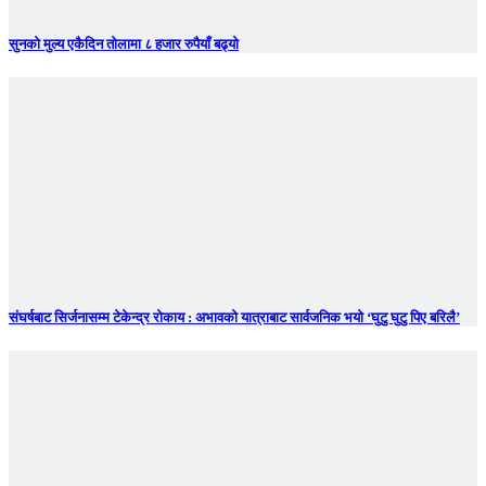
सुनकाे मुल्य एकैदिन तोलामा ८ हजार रुपैयाँ बढ्यो
संघर्षबाट सिर्जनासम्म टेकेन्द्र रोकाय : अभावको यात्राबाट सार्वजनिक भयो ‘घुटु घुटु पिए बरिलै’