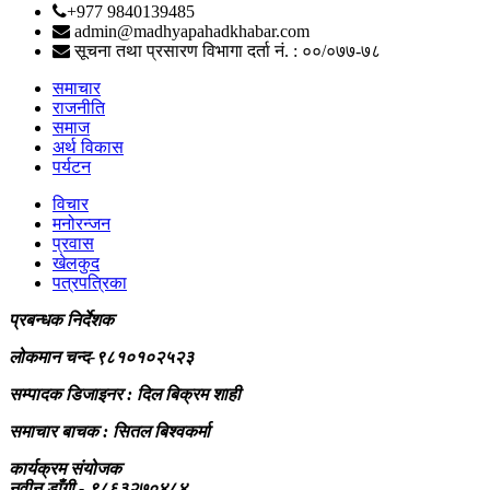
+977 9840139485
admin@madhyapahadkhabar.com
सूचना तथा प्रसारण विभागा दर्ता नं. : ००/०७७-७८
समाचार
राजनीति
समाज
अर्थ विकास
पर्यटन
विचार
मनोरन्जन
प्रवास
खेलकुद
पत्रपत्रिका
प्रबन्धक निर्देशक
लोकमान चन्द-९८१०१०२५२३
सम्पादक डिजाइनर : दिल बिक्रम शाही
समाचार बाचक : सितल
बिश्वकर्मा
कार्यक्रम संयोजक
नवीन डाँगी - ९८६३२७०४८४