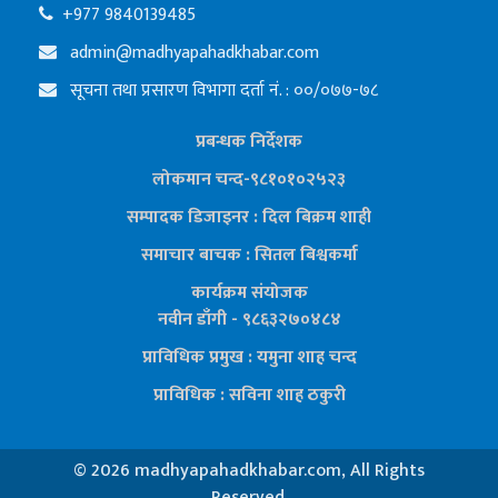
+977 9840139485
admin@madhyapahadkhabar.com
सूचना तथा प्रसारण विभागा दर्ता नं. : ००/०७७-७८
प्रबन्धक निर्देशक
लोकमान चन्द-९८१०१०२५२३
सम्पादक डिजाइनर : दिल बिक्रम शाही
समाचार बाचक : सितल
बिश्वकर्मा
कार्यक्रम संयोजक
नवीन डाँगी - ९८६३२७०४८४
प्राविधिक प्रमुख : यमुना शाह चन्द
प्राविधिक : सविना शाह ठकुरी
©
2026 madhyapahadkhabar.com, All Rights
Reserved.