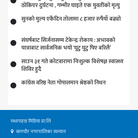
ठोकिएर दुर्घटना , गम्भीर घाइते एक युवतीको मृत्यु
सुनकाे मुल्य एकैदिन तोलामा ८ हजार रुपैयाँ बढ्यो
संघर्षबाट सिर्जनासम्म टेकेन्द्र रोकाय : अभावको
यात्राबाट सार्वजनिक भयो ‘घुटु घुटु पिए बरिलै’
साउन ३१ गते कोटवारामा निःशुल्क विशेषज्ञ स्वास्थ्य
शिविर हुदै
कांग्रेस वरिष्ठ नेता गोपालमान श्रेष्ठको निधन
मध्यपहाड मिडिया प्रा.लि
बागचौर नगरपालिका सल्यान