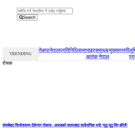
Search
नेकपा
नेपाल
प्रतिनिधिसभा
भाइरस
माधब
मुख्यमन्त्री
लुम
TRENDING
आतंक
नेपाल
प्र
रोचक
संघर्षबाट सिर्जनासम्म टेकेन्द्र रोकाय : अभावको यात्राबाट सार्वजनिक भयो ‘घुटु घुटु पिए बरिलै’