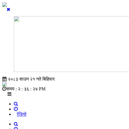
२०८३ साउन २१ गते बिहिवार
समय :
२ : ३६ : २४ PM
रेडियो