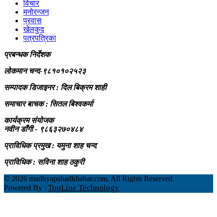
विचार
मनोरन्जन
प्रवास
खेलकुद
पत्रपत्रिका
प्रबन्धक निर्देशक
लोकमान चन्द-९८१०१०२५२३
सम्पादक डिजाइनर : दिल बिक्रम शाही
समाचार बाचक : सितल
बिश्वकर्मा
कार्यक्रम संयोजक
नवीन डाँगी - ९८६३२७०४८४
प्राविधिक प्रमुख : यमुना शाह चन्द
प्राविधिक : सविना शाह ठकुरी
©
2026 madhyapahadkhabar.com, All Rights Reserved.
TopLine Technology
Powered By :